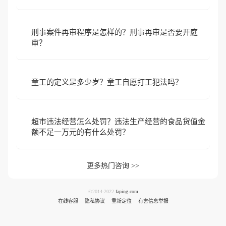
刑事案件再审程序是怎样的？刑事再审是否要开庭
审？
童工的定义是多少岁？童工自愿打工犯法吗？
超市违法经营怎么处罚？违法生产经营的食品货值金
额不足一万元的有什么处罚？
更多热门咨询 >>
©2014-2022
faping.com
在线客服
隐私协议
重新定位
有害信息举报